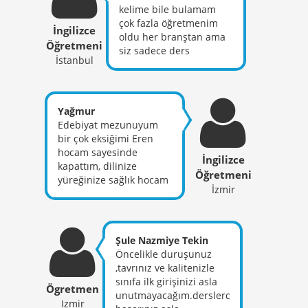
kaçırılmaması gereken
kendisinin üzerimizde
kelime bile bulamam
bir eğitimci. İyi ki
sosyolojik, psikolojik ve
çok fazla öğretmenim
İngilizce
bulmuşum sizi hocam,
akademik olarak
oldu her branştan ama
Öğretmeni
iyi ki varsınız
faydalarını ve etkilerini
siz sadece ders
İstanbul
emeklerinize sağlık.
inkar edemem . Allah
anlatmiyorsunuz
Hakkınızı helal edin.
kendisinden bin kere
yüreklere
razı olsun . Öğretmenliği
dokunuyorsunuz sizin
bizlere bir kez daha
gösterdiğiniz yolda
Yağmur
sevirdi , bu yaşta
öğrencilerime faydalı
Edebiyat mezunuyum
yetişkin insanların
olabilmek için çok
bir çok eksiğimi Eren
gönüllerine , kalplerine
çalışıcam sizin gibi bir
hocam sayesinde
dokunmayı başardı . Hiç
İngilizce
eğitimciden ders
kapattım, dilinize
tereddüt etmeden Eren
dinlenmek benim için
Öğretmeni
yüreğinize sağlık hocam
hocama alanında
gururdur binlerce kez
İzmir
mükemmel bir süreç
sonsuz sekılde
teşekkür ederim.
geçirdik teşekkür ederim
güvenebilirsiniz. Sonsuz
saygılarımı sunuyorum .
Şule Nazmiye Tekin
Öncelikle duruşunuz
,tavrınız ve kalitenizle
sınıfa ilk girişinizi asla
Ögretmen
unutmayacağım.derslerdeki
Izmir