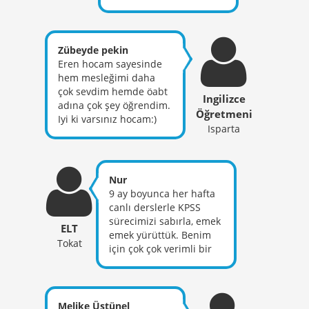
Alanımızda çok kaliteli
tecrübesiyle bizlere
ve donanımlı konulara
hissettirdi. Sınav süreci
ve ÖSYM’nin bakış
için kattıklarının yanı
açısına fazlasıyla hakim
sıra öğretmenlik mesleği
Zübeyde pekin
olan çok başarılı bir
için de bizlere çok iyi bir
Eren hocam sayesinde
hocamız bence. Eren
model oldu. İyi ki
hem mesleğimi daha
hoca alanımızda iyi
varsınız hocam her şey
çok sevdim hemde öabt
olmasının dışında
Ingilizce
gönlünüzce olsun.
adına çok şey öğrendim.
tavsiyeleriyle ve zaman
Öğretmeni
Iyi ki varsınız hocam:)
zaman anlattığı
Isparta
anekdotlarıyla bolca
magic moment yaşatıyor
bence :) Her şey için
Nur
teşekkür ederiz Eren
9 ay boyunca her hafta
hocam inşallah sizin gibi
canlı derslerle KPSS
öğretmenler olabiliriz ve
sürecimizi sabırla, emek
güzel bireyler
ELT
emek yürüttük. Benim
yetiştirebiliriz
Tokat
için çok çok verimli bir
süreçti. Hocama verdiği
emeklerinden ötürü çok
teşekkür ediyorum. KPSS
sınav sonucumu da ilk
Melike Üstünel