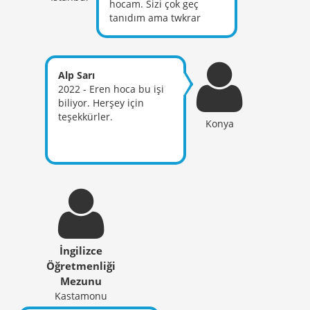
hocam. Sizi çok geç
tanıdım ama twkrar
kampınızla birlikte
kafanda oturtamadığım
bazı şeyler
açıklamalarınızla birlikte
Alp Sarı
netleşti. İnşallah size
2022 - Eren hoca bu işi
güzel haberi verme
biliyor. Herşey için
fırsatım olur. Teşekkür
teşekkürler.
Konya
ederim emeğiniz,
desteğiniz için iyi ki
varsınız
İngilizce
Öğretmenliği
Mezunu
Kastamonu