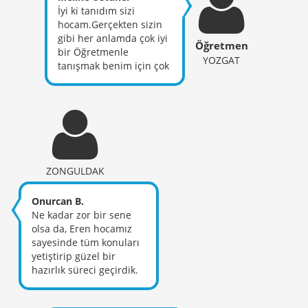
hocamla paylaşarak
İyi ki tanıdım sizi
sevincimi paylaşacağım
hocam.Gerçekten sizin
umarım :)
gibi her anlamda çok iyi
Öğretmen
bir Öğretmenle
YOZGAT
tanışmak benim için çok
değerli
ZONGULDAK
Onurcan B.
Ne kadar zor bir sene
olsa da, Eren hocamız
sayesinde tüm konuları
yetiştirip güzel bir
hazırlık süreci geçirdik.
Umarım verdiğimiz
emeklerin karşılığını