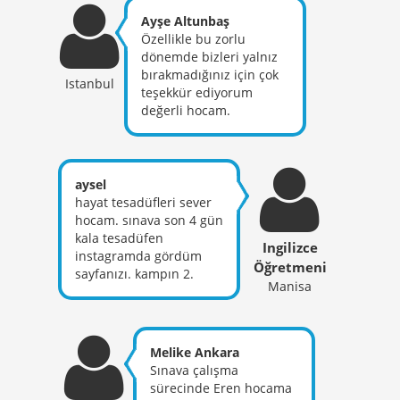
dikkatli olan bir hocadır
Ayşe Altunbaş
Eren hoca. Üçüncü
Özellikle bu zorlu
olarak konu anlatımda
dönemde bizleri yalnız
giydiği tişörtlerle hem
bırakmadığınız için çok
güzel mesajlar verdiği
Istanbul
teşekkür ediyorum
hem de farklılık
değerli hocam.
yarattığını
Gerçekten fedakar ve
düşünüyorum. Konu
yüce gönüllüsünüz.
anlatımı biraz bana göre
Emeğiniz çok büyük...
yavaş olsa da gayet
Hakkımızda hayırlısı
aysel
başarılı bir kamp oldu.
olsun. Hakkınızı helal
hayat tesadüfleri sever
Her şey gönlünüzce
edin.
hocam. sınava son 4 gün
olsun, teşekkürler :)
kala tesadüfen
Ingilizce
instagramda gördüm
Öğretmeni
sayfanızı. kampın 2.
Manisa
günüydü hemen girdim
derslerinize. koca 1 sene
boyunca çalıştığım
yerleri 4 gün boyunca o
Melike Ankara
kadar güzel anlattınız ki.
Sınava çalışma
emeklerinize sağlık.
sürecinde Eren hocama
sizin gibi işine aşık