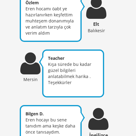
hocalarımız oldu da biz
Özlem
mi öğrenemedik alanı
Eren hocamı öabt ye
diyorum
hazırlanırken keşfettim
muhteşem donanımıyla
Elt
ve anlatım tarzıyla çok
Balıkesir
verim aldım
Teacher
Kışa sürede bu kadar
güzel bilgileri
anlatabilmek harika .
Mersin
Teşekkürler
Bilgen D.
Eren hocayı bu sene
tanıdım ama keşke daha
önce tanısaydım.
İngilizce