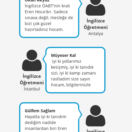
bilgi birikimi çok fazla 10
İngilizce ÖABT'nin kralı
saat anlatsa dinlerim
Eren Hoca'dır. Sadece
diyebileceğim akıcılıkta
sınava değil, mesleğe de
İngilizce
geçti bütün dersler.
bizi çok güzel
Öğretmeni
Buradan kendisine çok
hazırladınız hocam.
Antalya
teşekkür ediyorum.
İzinizdeyiz...
inşallah sizin gibi
nitelikli ve başarılı bir
öğretmen olabiliriz.
Müyeser Kal
Sadece ders ile ilgili
⁩ iyi ki yollarımız
bilgilerinizi değil
kesişmiş, iyi ki tanıdık
öğretmenlik
sizi, iyi ki kamp zamanı
tecrübelerinizi de
İngilizce
rastladım size sayın
aktardığınız ve bana
Öğretmeni
hocam, bilgilerinizle
farklı bir bakış açısı
İstanbul
kişiliğinizle mükemmel
kazandırdığınız için de
öğretmen oldunuz
çok teşekkür ederim.
bizlere. Uzaktan Başarı
proğramını tercih
Gülfem Sağlam
etmekle hiçbir zaman
Hayatta iyi ki tanıdım
pişman olmadım, sizin
dediğim nadide
derslerinize katılıp
insanlardan biri Eren
İngilizce
engin bilgilerinizden