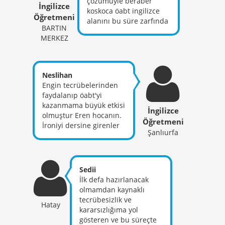
çözümüyle beraber
İngilizce
koskoca öabt ingilizce
Öğretmeni
alanını bu süre zarfında
BARTIN
resmen fethettiniz
MERKEZ
hocam ayrıca soru
çözümlerindeki bakış
açılarınız yorum
gücümü arttırdı belki
Neslihan
kazanıcam bu sınavı
Engin tecrübelerinden
belki kazanamıcam ama
faydalanıp öabt'yi
keşke Eren hocayla
kazanmama büyük etkisi
İngilizce
dönem başından beri
olmuştur Eren hocanın.
birlikte olsaymışım
Öğretmeni
İroniyi dersine girenler
dedirtti bu kamp bana
Şanlıurfa
anlar. Biz kuma
hakkınızı helal edin
çakılmayan Yaşar'lar
hocam ağzınıza
olduk hocam. İyi ki
yüreğinize sağlık
sizinle yollarımız kesişti.
Sedii
Hep sizin gibi bir
İlk defa hazırlanacak
öğretmen olmaya
olmamdan kaynaklı
çalışacağım. Her şey için
tecrübesizlik ve
Hatay
teşekkürler. Hep iyilikle
kararsızlığıma yol
kalın.(2020 kpss
gösteren ve bu süreçte