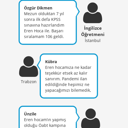
alırız. Sadece İngilizce
alanında değil hayat
Özgür Dikmen
anlamında da bir çok
Mezun olduktan 7 yıl
şey öğrendik, teşekkür
sonra ilk defa KPSS
ederiz..
sınavına hazırlandım
İngilizce
Eren Hoca ile. Başarı
Öğretmeni
sıralamam 106 geldi.
İstanbul
Alan sınavında çok
kaynak,hoca vs görmüş
biri olarak sınavı
kurtaran adam Eren
Kübra
hoca’nın ÖABT sınavının
Eren hocamıza ne kadar
mantığına hakim olarak
teşekkür etsek az kalır
yaptığı kıymetli yorumlar
sanırım. Pandemi ilan
Trabzon
ve çıkarımlar oldu. Bilgi
edildiğinde hepimiz ne
her yerde arkadaşlar.
yapacağımızı bilemedik,
Sınavın istediği bilgi
yardımımıza eren hoca
olmaktan çıktı bu sene
yetişti. Her dersi en ince
ve çıkıyor. Tam bu
ayrıntısina kadar işledi
noktada Eren Hoca’nın
ve önemli noktaları
Ünzile
kendisi çok daha değerli
vurgulayarak anlattı
Eren hocam’ın yapmış
olacaktır. Ben hiç bir
dersleri. Allah razı olsun
olduğu Öabt kampına
yerde okumadığım