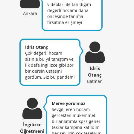
itibaren tanıdığım için
teşekkürler sevgili
kıymetli Hocam
videoları ile tanıdığım
çok şanslı hissediyorum.
hocam.
değerli hocamı daha
Alandaki bilgisinin yanı
Ankara
öncesinde tanıma
sıra sınava yönelik nokta
fırsatına erişmeyi
atışı bilgilerle bu
isterdim. Kendisinin çok
piyasada en iyisi
emek verdiği aşikar ve
olduğunu
gerçekten gerek ders
düşünüyorum. Bizlerle
anlatışı gerekse bakış
İdris Otanç
bu süreçte bilginin
açısı ile insanın ufkunu
Çok değerli hocam
paylaşılması ve
açıyor. Teşekkürler Eren
sizinle bu yıl tanıştım ve
yayılması adına
Hoca!
ilk defa İngilizce gibi zor
başlattığı bu akımda, çok
İdris
bir dersin ustasını
güzel dersler alarak
Otanç
gördüm. Siz bu pandemi
yolumuza devam
Batman
sürecinde bütün
ediyoruz. Eren hocam iyi
İngilizce öğretmenlerin
ki varsınız! You are the
kalbine dokundunuz .
best!
Siz hiçbir ücret almadan
Merve yorulmaz
bütün dersleri baştan
Sevgili eren hocam
sona anlattınız yetmedi
gercekten mukemmel
üstüne kamp Yaptınız ve
bir anlatımla kpss genel
İngilizce
hiçbir karşılık
tekrar kampina katildim
Öğretmeni
beklemeden yaptınız .
her sey icin cok tesekkür