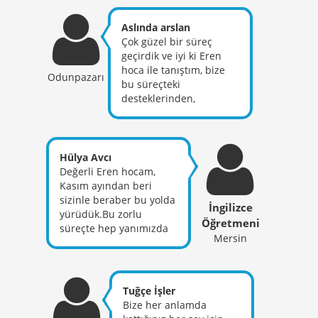
vericez :)
Aslında arslan
Çok güzel bir süreç
geçirdik ve iyi ki Eren
hoca ile tanıştım, bize
Odunpazarı
bu süreçteki
desteklerinden,
emeklerinden dolayı çok
teşekkür ediyorum
Hülya Avcı
Değerli Eren hocam,
Kasım ayından beri
sizinle beraber bu yolda
İngilizce
yürüdük.Bu zorlu
Öğretmeni
süreçte hep yanımızda
Mersin
oldunuz ve elinizden
gelenin fazlasını
yaptınız bizler için.Bu
sınav sonunda atanır
Tuğçe İşler
mıyım bilemem ama
Bize her anlamda
bana çok şey kattınız