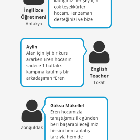
kattığınız her şey için
gerek mesleki açıdan
çok teşekkürler
İngilizce
gerek insani
hocam.Her zaman
Öğretmeni
açıdan.Bunun için çok
desteğinizi ve bize
ama çok teşekkür
Antakya
inancınızı görmek çok
ederim.İyi ki tanıdım sizi
anlamlıydı .Emeğiniz ,
hep var olun değerli
sabrınız desteğiniz için
hocam,dualarımla
teşekkürler.
Aylin
sizinle.
Alan için iyi bir kurs
ararken Eren hocanın
sadece 1 haftalık
English
kampına katılmış bir
Teacher
arkadaşımın “Eren
Tokat
hocanın kampına denk
geldim ve sayesinde
kontenjana girebildim”
sözüyle tercih ettim ve
Göksu Mükellef
iyi ki diyorum :) Daha
Eren hocamızla
sonra bir başka
tanıştığımız ilk günden
arkadaşıma da tavsiye
beri başarabileceğimiz
Zonguldak
ettim ve o da çok
hissini hem anlatış
memnun kaldı.
tarzıyla hem de