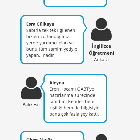
işlemeye çalıştı emekleri
için çok teşekkür
ederim. Allah razı olsun
Esra Gülkaya
Sabırla tek tek ilgilenen,
bizleri zorlandığımız
yerde yardımcı olan ve
İngilizce
bunu tüm samimiyetiyle
Öğretmeni
yapan.. nadir
Ankara
öğretmenlerden birisi. :)
Sizin gibi disiplinli,
samimi bir öğretmenle
tanıştığım için çok
Aleyna
mutluyum. Dersler çok
Eren Hocamı ÖABT’ye
verimli, notlar çok
hazırlanma sürecinde
faydalı.. bu yolu bilen
tanıdım. Kendisi hem
Balıkesir
biriyle bu süreci
kişiliği hem de bilgisiyle
geçirdiğim için de ayrıca
bana çok fazla şey kattı.
mutluyum her şey için
Keşke daha önce
teşekkürler hocam iyi ki
tanısaydım dediğim bir
varsınız.
öğretmenim oldu.
Gerçekten sahip olduğu
Okan Akyüz