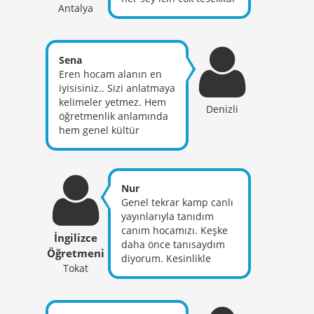
Üstüne hiçbirgün bunu
Antalya
ederim minnettarim
yansıtmadınız bize
gerçekten sizi görmeden
sizi çok benimsemeden
Sena
inşallah en yakın
Eren hocam alanın en
zamanda sizinle
iyisisiniz.. Sizi anlatmaya
yüzyüze tanışmak
kelimeler yetmez. Hem
dileğiyle allah razı olsun
Denizli
öğretmenlik anlamında
sizden çok hayır
hem genel kültür
işlediniz ... hakkınızı
anlamında bize neler
helal ediniz hocam.
kattığınızı ancak
Saygılarımla
tanıyanlar bilir. İdolüm
oldunuz her konuda..
Nur
Duruşunuz , kaliteniz de
Genel tekrar kamp canlı
takdire şayan gerçekten,
yayınlarıyla tanıdım
iyi ki yollarımız
canım hocamızı. Keşke
İngilizce
kesişmiş..
daha önce tanısaydım
Öğretmeni
diyorum. Kesinlikle
Tokat
hocam işini çok
önemsiyor ve çok iyi
yapıyor. Böyle