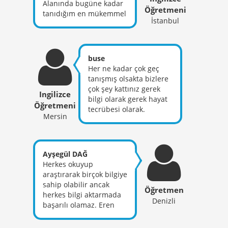
Alanında bugüne kadar
Öğretmeni
tanıdığım en mükemmel
İstanbul
hoca diyebilirim.
Rehberlik yönünü
anlatmama bile gerek
yok.Beni sınava az bir
buse
zaman kala o kadar
Her ne kadar çok geç
güzel motive etti ki,
tanışmış olsakta bizlere
hocama tekrardan
çok şey kattınız gerek
Ingilizce
teşekkür ediyorum.
bilgi olarak gerek hayat
Öğretmeni
Acayip positif görüşlü
tecrübesi olarak.
karakter olarak da
Mersin
Özellikle bu süreçte
inanılmaz bir insan.
sınavın son anına kadar
Hangi yönünü anlatsam
bizlere destek verdiğiniz
artık bilemiyorum.Onu
için çok teşekkür
Ayşegül DAĞ
anlatmaya kelimeler
ediyorum. Sizi tanıdığım
Herkes okuyup
kifayetsiz kalır. Sadece
için çok şanslıyım ve
araştırarak birçok bilgiye
tanıyın ve görün derim.
umarım sizin gibi bende
sahip olabilir ancak
İyi ki varsın EREN
Öğretmen
gelecek nesillere bir
herkes bilgi aktarmada
HOCAMMM
umut olabilirim :) iyi ki
Denizli
başarılı olamaz. Eren
varsınız hocam
hocamız kendini has
anlatış tarzı ve akılda