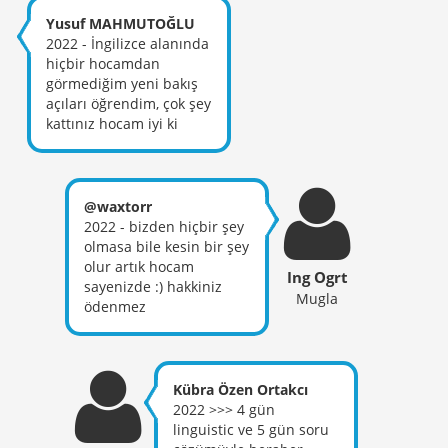
Yusuf MAHMUTOĞLU
2022 - İngilizce alanında
hiçbir hocamdan
görmediğim yeni bakış
açıları öğrendim, çok şey
kattınız hocam iyi ki
tanışmışız.
@waxtorr
2022 - bizden hiçbir şey
olmasa bile kesin bir şey
olur artık hocam
Ing Ogrt
sayenizde :) hakkiniz
Mugla
ödenmez
Kübra Özen Ortakcı
2022 >>> 4 gün
linguistic ve 5 gün soru