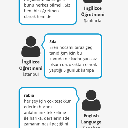
hayran kaldığım nadir
bunu herkes bilmeli. Siz
İngilizce
egitimcilerden birisidir.
hem bir öğretmen
Öğretmeni
olarak hem de
Şanlıurfa
kişiliğinizle herkese
büyük bir örnek
oldunuz. Allah sizden
kat ve kat razı olsun. Her
Sıla
işinizde başarılı
Eren hocamı biraz geç
olursunuz inşallah. Çok
tanıdığım için bu
güzel şeyler öğrettiniz
konuda ne kadar şanssız
İngilizce
bizlere şu zorlu 2020
olsam da, uzaktan olarak
Öğretmeni
kpss sürecinde. Büyük
yaptığı 5 günlük kampa
fedakarlıklar. Çok çok
İstanbul
katılabildiğim ve sınav
seviliyorsunuz hocam.
öncesi eksiklerimi
Gerçek bir
tamamlayabildiğim için
öğretmensiniz. Hakkınızı
de o kadar şanslıyım.
rabia
helal edin hocam çok
Kamp boyunca bizleri
her şey için çok teşekkür
büyük emek verdiniz
hem meslek
ederim hocam.
hayatımızda
anlatımınız tek kelime
English
kullanacağımız bilgilerle
ile harika. derslerinizde
hem de hayata dair
Language
zamanın nasıl geçtiğini
bizimle paylaştıklarıyla