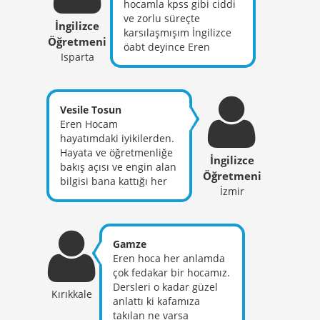
var olmayan bir şey
numarasınız canı
hocamla kpss gibi ciddi
kesinlikle yoktur^
gönülden bunu
ve zorlu süreçte
İngilizce
Binary/Gradable
söyleyebiliyorum.
karsılaşmışım İngilizce
Öğretmeni
Antonym :)))
Yüreğiniz bize yansıdı
öabt deyince Eren
Isparta
sayın hocam. Sınavda
hocam gelir akla harika
her daim anlattıklarınıza
konu anlatımı derslerde
yöneldim muhteşem
bize kazandırdığı bakış
ötesiydi. İYİ Kİ UZAKTAN
açısı sınava yönelik
Vesile Tosun
BAŞARI AİLESİ
nokta atışı yöntemleri ile
Eren Hocam
alan sınavımda sesi
hayatımdaki iyikilerden.
kulaklarımda çözdüm
Hayata ve öğretmenliğe
İngilizce
tüm soruları iyi ki
bakış açısı ve engin alan
tanıdım sizi altın kalpli
Öğretmeni
bilgisi bana kattığı her
hocam hakkınızı asla
İzmir
değer için çok teşekkür
ödeyemem. Bu süreçte
ediyorum.
hep bizi motive ettiniz
tüm tecrübelerinizle yol
Gamze
gösterip desteğinizi asla
Eren hoca her anlamda
esirgemediniz iyi ki
çok fedakar bir hocamız.
varsınız inşallah sizin
Dersleri o kadar güzel
gibi mesleğine aşık
Kırıkkale
anlattı ki kafamıza
öğretmen olacağım
takılan ne varsa
bende